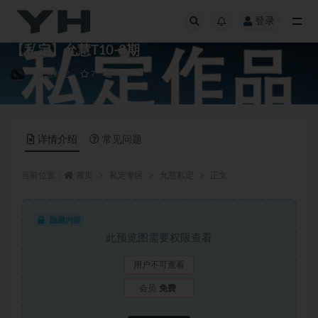
登录
全部
【私定】允慧T10-3期
允慧私定
7
400
详情介绍
常见问题
当前位置：
首页
私定专区
允慧私定
正文
隐藏内容
此预览图需要权限查看
用户不可查看
会员
免费