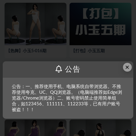
【热舞】小玉5-016期
【打包】小玉五期
×
公告
公告：一、推荐使用手机、电脑系统自带浏览器。不推
荐使用夸克、UC、QQ浏览器。（电脑端推荐如Edge浏
览器/Chrome浏览器）二、账号密码禁止使用简单组
合，如123456、111111、112233等，已有用户账号
【热舞】小玉5-015期
【热舞】小玉5-014期
被盗！！！