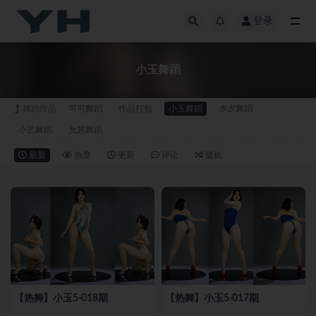
登录
全部
小玉舞蹈
舞蹈作品
可可舞蹈
作品打包
小玉舞蹈
夕夕舞蹈
小艺舞蹈
允慧舞蹈
最新
热度
更新
评论
随机
【热舞】小玉5-018期
【热舞】小玉5-017期