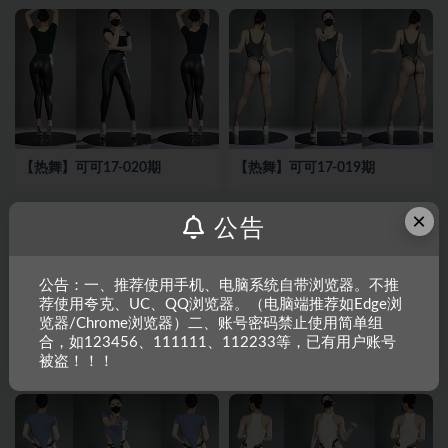
【热舞】可可17-020期
【热舞】可可17-019期
×
公告
公告：一、推荐使用手机、电脑系统自带浏览器。不推
荐使用夸克、UC、QQ浏览器。（电脑端推荐如Edge浏
览器/Chrome浏览器）二、账号密码禁止使用简单组
合，如123456、111111、112233等，已有用户账号
【热舞】可可17-018期
【热舞】可可17-017期
被盗！！！