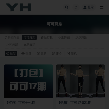
登录
全部
可可舞蹈
舞蹈作品
可可舞蹈
作品打包
小玉舞蹈
夕夕舞蹈
小艺舞蹈
允慧舞蹈
最新
热度
更新
评论
随机
【打包】可可十七期
【热舞】可可17-021期