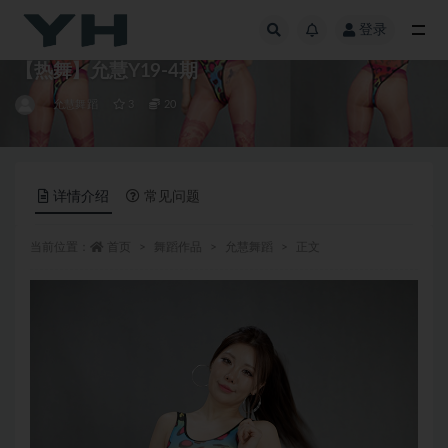
登录
全部
【热舞】允慧Y19-4期
允慧舞蹈
3
20
详情介绍
常见问题
当前位置：
首页
舞蹈作品
允慧舞蹈
正文