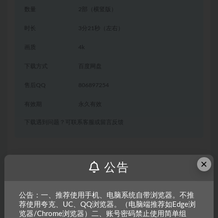
数量
2部（横竖版）
时长
3分21秒（左右）
画质
4k
下载方式
百度网盘
售后QQ
806897254
有效期
永久有效
下载遇到问题？可联系客服或留言反馈
×
公告
声明：
本站所有文章，如无特殊说明或标注，均为本站原创发
布。任何个人或组织，在未征得本站同意时，禁止复制、盗用、
采集、发布本站内容到任何网站、app、书籍等各类媒体平台。
公告：一、推荐使用手机、电脑系统自带浏览器。不推
荐使用夸克、UC、QQ浏览器。（电脑端推荐如Edge浏
览器/Chrome浏览器）二、账号密码禁止使用简单组