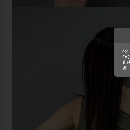
公
QQ
止使
盗