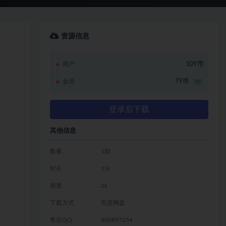
资源信息
用户
10Y币
会员
7Y币
7折
登录后下载
其他信息
数量
1部
时长
1分
画质
2k
下载方式
百度网盘
售后QQ
806897254