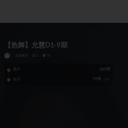
【热舞】允慧D1-9期
允慧舞蹈
1
10
用户
10Y币
会员
7Y币
7折