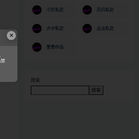
小艺私定
贝贝私定
夕夕私定
点点私定
×
雯雯作品
、
码禁
搜索
搜索